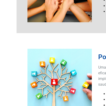
Po
Uma 
efic
impl
saud