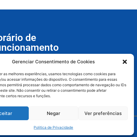
rário de
uncionamento
Gerenciar Consentimento de Cookies
nda a Quinta - 7:30h às 17:30h
a-feira - 8h às 17h
er as melhores experiências, usamos tecnologias como cookies para
/ou acessar informações do dispositivo. O consentimento para essas
 nos permitirá processar dados como comportamento de navegação ou IDs
este site. Não consentir ou retirar o consentimento pode afetar
te certos recursos e funções.
ceitar
Negar
Ver preferências
Politica de Privacidade