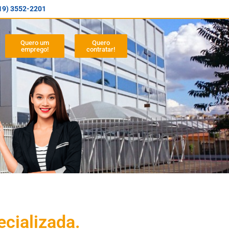
19) 3552-2201
Quero um
Quero
emprego!
contratar!
cializada.