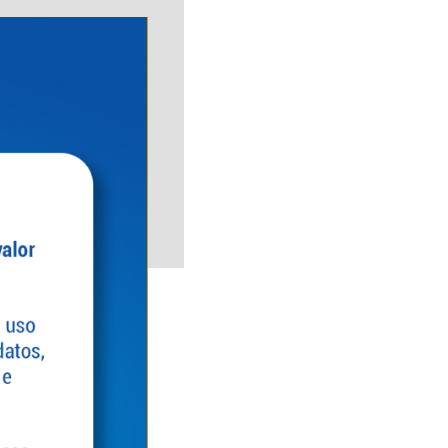
colaboradores.
ientes,
 e estratégico da
para garantir a
juda a definir e