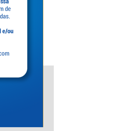
as do Negócio.
ar a satisfação e o
s personalizadas,
orias.