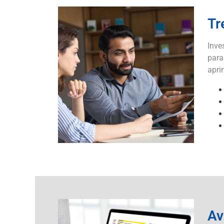
Tr
Inve
para
apri
Av