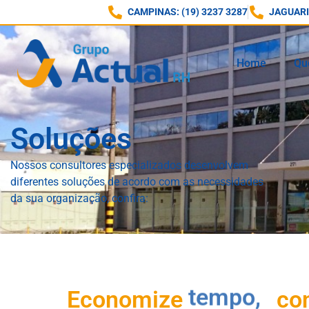
CAMPINAS: (19) 3237 3287
JAGUARIÚ
Home
Qu
Soluções
Nossos consultores especializados desenvolvem
diferentes soluções de acordo com as necessidades
da sua organização, confira:
Economize
tempo,
con