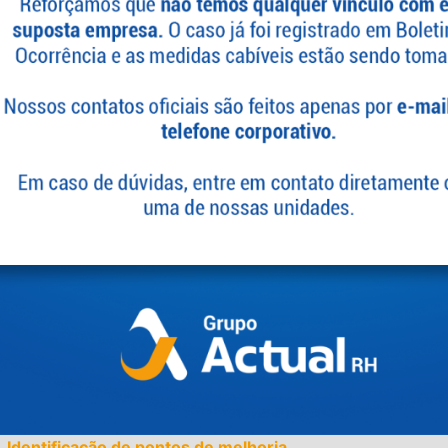
ementar uma estrutura de cargos e salários alinhada às polític
Maior atração e retenção de talentos.
Motivação e engajamento dos colaboradores.
Equidade e transparência nas remunerações.
squisa de clima organizacional:
a na gestão estratégica. É uma ferramenta valiosa para identific
jamento dos colaboradores. Nossa consultoria realiza pesquisa
isa os resultados e fornece recomendações para promover melh
Identificação de pontos de melhoria