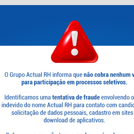
sencial para identificar o potencial e as áreas de melhoria dos 
a consultoria desenvolve sistemas de avaliação objetivos e efic
orcionando insights valiosos para o desenvolvimento individual
pe.
esenvolvimento da equipe.
dentificação de potenciais talentos.
estão mais estratégica.
rgos e salários:
rograma de cargos e salários bem estruturados é fundamental 
dade e a competitividade interna. Nossa equipe de Consultoria a