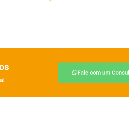
dos
Fale com um Consul
a!