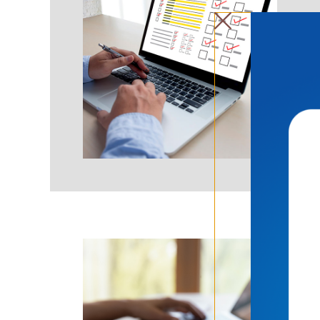
É es
Noss
prop
equi
D
I
G
Ca
Um p
equi