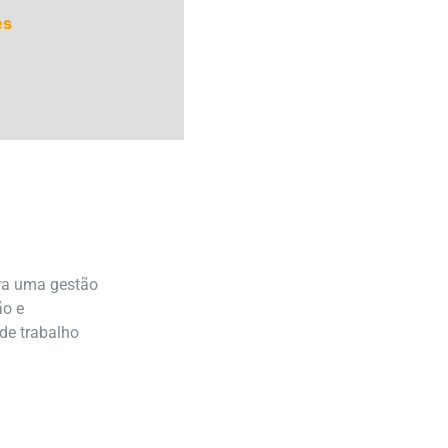
es
ara uma gestão
ão e
de trabalho