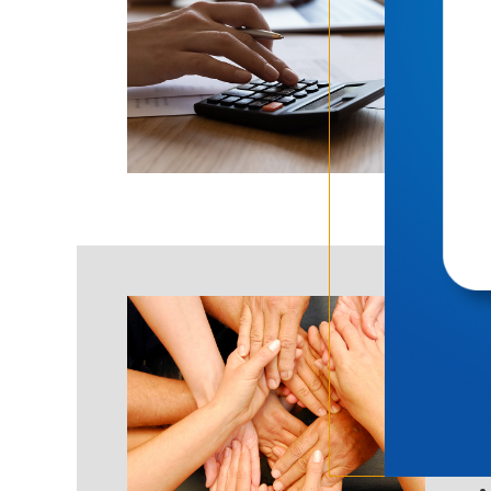
impl
Pe
Apoi
enga
anal