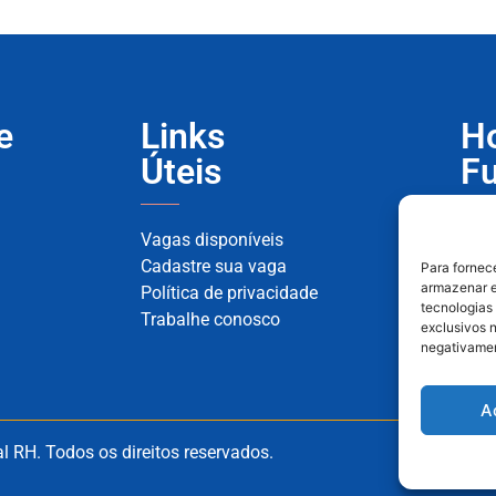
e
Links
Ho
Úteis
F
Vagas disponíveis
Segu
Cadastre sua vaga
Sext
Para fornec
armazenar e
Política de privacidade
tecnologias
Trabalhe conosco
exclusivos n
negativamen
A
 RH. Todos os direitos reservados.