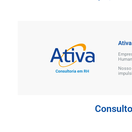
Ativ
Empres
Human
Nosso 
impuls
Consult