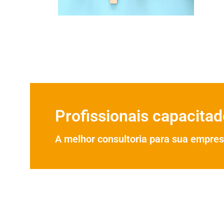
Profissionais capacita
A melhor consultoria para sua empres